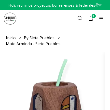
Holi, reunimos proyectos bonaerenses & federales✌️💚
0
Inicio
By Siete Pueblos
Mate Arminda - Siete Pueblos