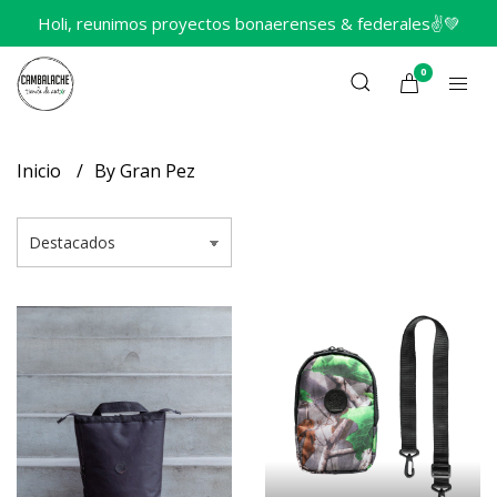
Holi, reunimos proyectos bonaerenses & federales✌️💚
0
Inicio
By Gran Pez