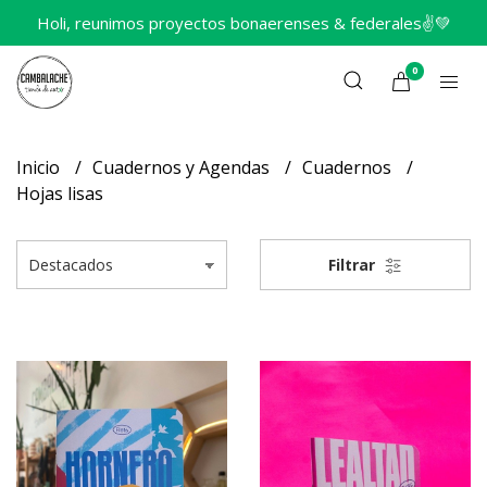
Holi, reunimos proyectos bonaerenses & federales✌️💚
0
Inicio
Cuadernos y Agendas
Cuadernos
Hojas lisas
Filtrar