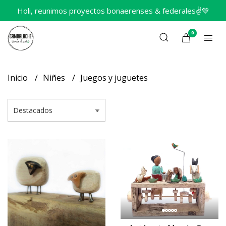
Holi, reunimos proyectos bonaerenses & federales✌️💚
0
Inicio
Niñes
Juegos y juguetes