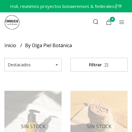
Holi, reunimos proyectos bonaerenses & federales✌️💚
0
Inicio
By Olga Piel Botánica
Filtrar
SIN STOCK
SIN STOCK