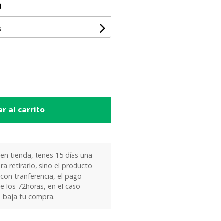
0
s
r al carrito
 en tienda, tenes 15 días una
ra retirarlo, sino el producto
 con tranferencia, el pago
e los 72horas, en el caso
e baja tu compra.