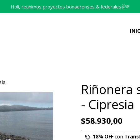
Holi, reunimos proyectos bonaerenses & federales✌️💚
INI
sia
Riñonera 
- Cipresia
$58.930,00
18% OFF
con
Trans