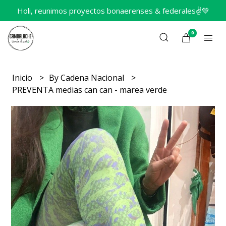
Holi, reunimos proyectos bonaerenses & federales✌️💚
0
Inicio
By Cadena Nacional
PREVENTA medias can can - marea verde