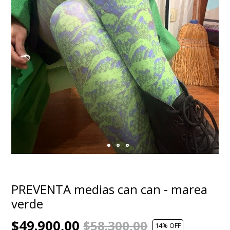
PREVENTA medias can can - marea
verde
$49.900,00
$58.300,00
14
% OFF