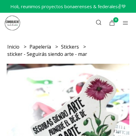
Holi, reunimos proyectos bonaerenses & federales✌️💚
0
Inicio
Papelería
Stickers
sticker - Seguirás siendo arte - mar