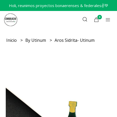
Holi, reunimos proyectos bonaerenses & federales✌️💚
0
Inicio
By Utinum
Aros Sidrita- Utinum