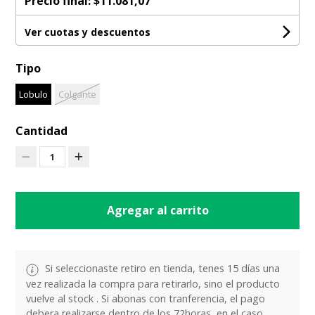
Precio final:
$11.081,07
Ver cuotas y descuentos
Tipo
Lobulo
Colgante
Cantidad
1
Agregar al carrito
Si seleccionaste retiro en tienda, tenes 15 días una
vez realizada la compra para retirarlo, sino el producto
vuelve al stock . Si abonas con tranferencia, el pago
debera realizarse dentro de los 72horas, en el caso