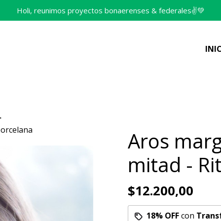
Holi, reunimos proyectos bonaerenses & federales✌️💚
INI
porcelana
Aros marg
mitad - Ri
$12.200,00
18% OFF
con
Trans