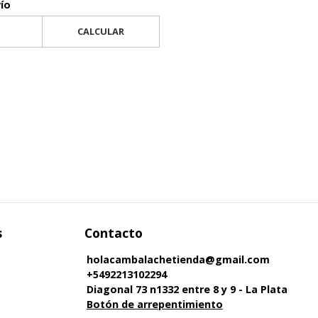
vío
CALCULAR
s
Contacto
holacambalachetienda@gmail.com
+5492213102294
Diagonal 73 n1332 entre 8 y 9 - La Plata
Botón de arrepentimiento