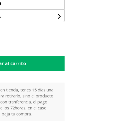
0
s
r al carrito
 en tienda, tenes 15 días una
ra retirarlo, sino el producto
 con tranferencia, el pago
e los 72horas, en el caso
e baja tu compra.