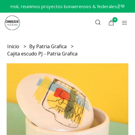
Holi, reunimos proyectos bonaerenses & federales✌️💚
0
Inicio
By Patria Grafica
Cajita escudo PJ - Patria Grafica