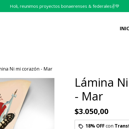
Holi, reunimos proyectos bonaerenses & federales✌️💚
INI
ina Ni mi corazón - Mar
Lámina Ni
- Mar
$3.050,00
18% OFF
con
Trans