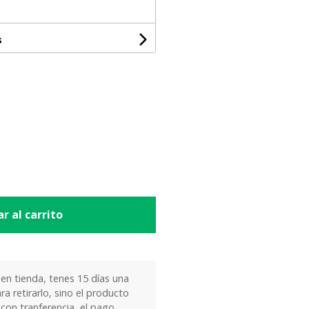
s
r al carrito
 en tienda, tenes 15 días una
ra retirarlo, sino el producto
 con tranferencia, el pago