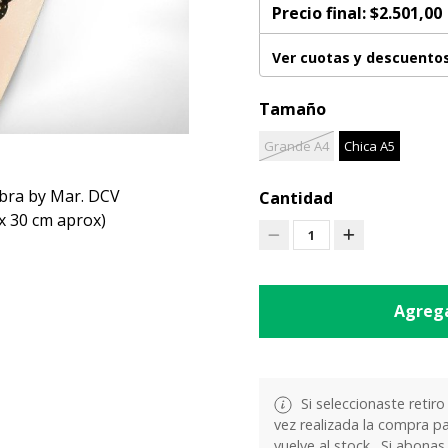
Precio final:
$2.501,00
Ver cuotas y descuento
Tamaño
Grande A4
Chica A5
obra by Mar. DCV
Cantidad
 x 30 cm aprox)
1
Agrega
Si seleccionaste retiro
vez realizada la compra pa
vuelve al stock . Si abonas