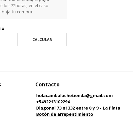
e los 72horas, en el caso
e baja tu compra.
vío
CALCULAR
s
Contacto
holacambalachetienda@gmail.com
+5492213102294
Diagonal 73 n1332 entre 8 y 9 - La Plata
Botón de arrepentimiento