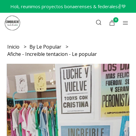
Holi, reunimos proyectos bonaerenses & federales✌️💚
0
Inicio
By Le Popular
Afiche - Increible tentacion - Le popular