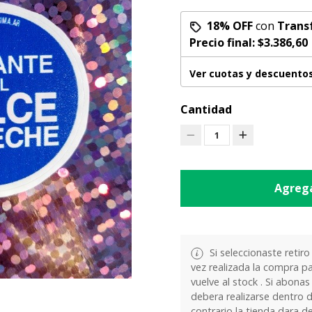
18% OFF
con
Trans
Precio final:
$3.386,60
Ver cuotas y descuento
Cantidad
1
Agrega
Si seleccionaste retiro
vez realizada la compra pa
vuelve al stock . Si abonas
debera realizarse dentro d
contrario la tienda dara d