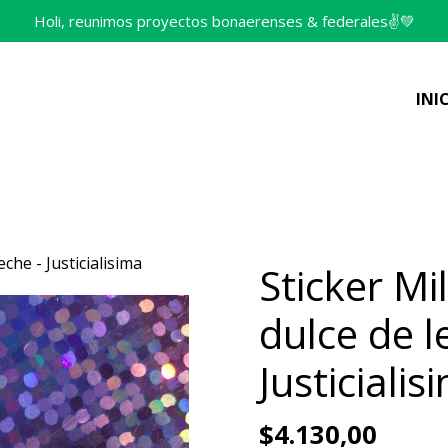
Holi, reunimos proyectos bonaerenses & federales✌️💚
INI
eche - Justicialisima
Sticker Mi
dulce de l
Justicialis
$4.130,00