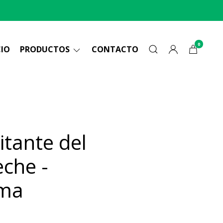
0
CIO
PRODUCTOS
CONTACTO
litante del
eche -
ima