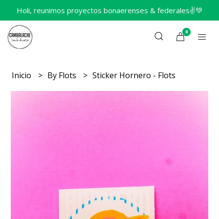
Holi, reunimos proyectos bonaerenses & federales✌️💚
0
Inicio
By Flots
Sticker Hornero - Flots