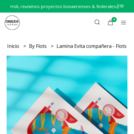
Holi, reunimos proyectos bonaerenses & federales✌️💚
0
Inicio
By Flots
Lamina Evita compañera - Flots