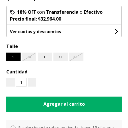
18% OFF
con
Transferencia
o
Efectivo
Precio final:
$32.964,00
Ver cuotas y descuentos
Talle
S
M
L
XL
XXL
Cantidad
1
Agregar al carrito
Si seleccionaste retiro en tienda, tenes 15 días una