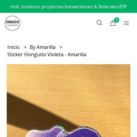
Holi, reunimos proyectos bonaerenses & federales✌️💚
0
Inicio
By Amarilla
Sticker Honguito Violeta - Amarilla